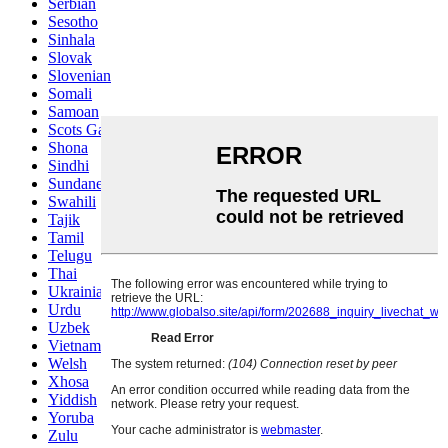
Serbian
Sesotho
Sinhala
Slovak
Slovenian
Somali
Samoan
Scots Gaelic
Shona
Sindhi
Sundanese
Swahili
Tajik
Tamil
Telugu
Thai
Ukrainian
Urdu
Uzbek
Vietnamese
Welsh
Xhosa
Yiddish
Yoruba
Zulu