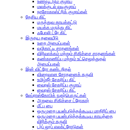
உணவூட்டும் குழாய்
மலக்குடல் வடிகுழாய்
நாசோகாஸ்ட்ரிக் குழாய்கள்
தேசிய கிட்
மருத்துவ காயக்கட்டு
மயக்க மருந்து கிட்
ஃபோலி ட்ரே கிட்
இருதய தலையீடு
உறை அமைப்புகள்
வழிகாட்டி சாதனங்கள்
விரிவாக்கம் மற்றும் சிகிச்சை சாதனங்கள்
கண்காணிப்பு மற்றும் உட்செலுத்துதல்
அமைப்புகள்
இன் விட்ரோ கண்டறிதல்
விரைவான சோதனைக் கருவி
உமிழ்நீர் சேகரிப்பு கிட்
வைரஸ் சேகரிப்பு குழாய்
வைரஸ் சேகரிப்பு கிட்
லேப்ராஸ்கோபிக் நுகர்பொருட்கள்
அறுவை சிகிச்சை ட்ரோகார்
மீட்பு பை
ஒருமுறை பயன்படுத்தக்கூடிய மாதிரிப் பை
ஒருமுறை பயன்படுத்தக்கூடிய காயத்தை
விரிக்கும் கருவி
டர்ப் லூப் எலக்ட்ரோடுகள்