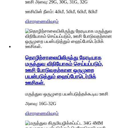
ஊசி அளவு: 29G, 30G, 31G, 32G
ஊசியின் நீளம்: 4மிமீ, 5மிமீ, 6மிமீ, 8மிமீ
விசாரணை
விவரம்
தொழிற்சாலையிலிருந்து நேரடியாக
மருத்துவ விநியோகம் செய்யப்படும்,
ஊசி போடுவதற்கான ஒருமுறை
பயன்படுத்தும் ஹைப்போடெர்மிக்
ஊசிகள்.
மருத்துவ ஒருமுறை பயன்படுத்தக்கூடிய ஊசி
அளவு: 16G-32G
விசாரணை
விவரம்