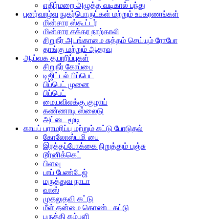
எதிர்மறை அழுத்த வடிகால் பந்து
புனர்வாழ்வு நுகர்பொருட்கள் மற்றும் உபகரணங்கள்
மின்சார ஸ்கூட்டர்
மின்சார சக்கர நாற்காலி
சிறுநீர் அடங்காமை சுத்தம் செய்யும் ரோபோ
தாங்கு மற்றும் ஆதரவு
ஆய்வக தயாரிப்புகள்
சிறுநீர் கோப்பை
டிஜிட்டல் பிப்பெட்
பிப்பெட் முனை
பிப்பெட்
மையவிலக்கு குழாய்
கண்ணாடி ஸ்லைடு
அட்டை மூடி
காயப் பராமரிப்பு மற்றும் கட்டு போடுதல்
கோலோஸ்டமி பை
இரத்தப்போக்கை நிறுத்தும் பஞ்சு
டூர்னிக்கெட்
பிளவு
பாப் பேண்டேஜ்
மருத்துவ நாடா
வாஸ்
முதலுதவி கட்டு
மீள் தன்மை கொண்ட கட்டு
பருத்தி கம்பளி