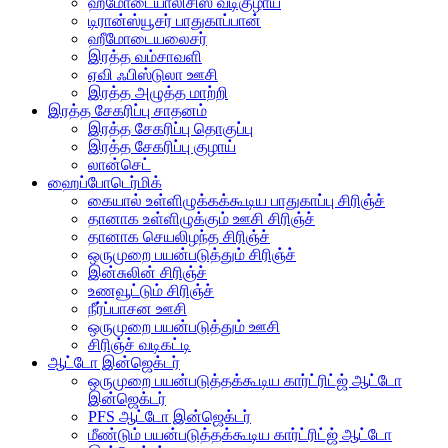
ஹீமோடையாலிசிஸ் வடிகுழாய்
டிரான்ஸ்யூசர் பாதுகாப்பான்
ஹீமோடையலைசர்
இரத்த வம்சாவளி
ஏவி ஃபிஸ்டுலா ஊசி
இரத்த அழுத்த மாற்றி
இரத்த சேகரிப்பு சாதனம்
இரத்த சேகரிப்பு தொகுப்பு
இரத்த சேகரிப்பு குழாய்
லான்செட்
ஹைப்போடெர்மிக்
கையால் உள்ளிழுக்கக்கூடிய பாதுகாப்பு சிரிஞ்ச்
தானாக உள்ளிழுக்கும் ஊசி சிரிஞ்ச்
தானாக செயலிழந்த சிரிஞ்ச்
ஒருமுறை பயன்படுத்தும் சிரிஞ்ச்
இன்சுலின் சிரிஞ்ச்
உணவூட்டும் சிரிஞ்ச்
நீர்ப்பாசன ஊசி
ஒருமுறை பயன்படுத்தும் ஊசி
சிரிஞ்ச் வடிகட்டி
ஆட்டோ இன்ஜெக்டர்
ஒருமுறை பயன்படுத்தக்கூடிய கார்ட்ரிட்ஜ் ஆட்டோ
இன்ஜெக்டர்
PFS ஆட்டோ இன்ஜெக்டர்
மீண்டும் பயன்படுத்தக்கூடிய கார்ட்ரிட்ஜ் ஆட்டோ