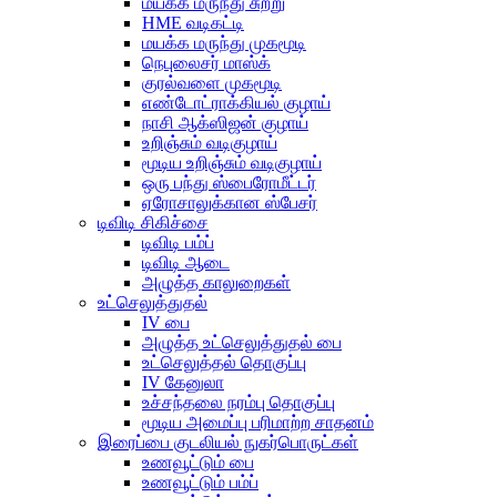
மயக்க மருந்து சுற்று
HME வடிகட்டி
மயக்க மருந்து முகமூடி
நெபுலைசர் மாஸ்க்
குரல்வளை முகமூடி
எண்டோட்ராக்கியல் குழாய்
நாசி ஆக்ஸிஜன் குழாய்
உறிஞ்சும் வடிகுழாய்
மூடிய உறிஞ்சும் வடிகுழாய்
ஒரு பந்து ஸ்பைரோமீட்டர்
ஏரோசாலுக்கான ஸ்பேசர்
டிவிடி சிகிச்சை
டிவிடி பம்ப்
டிவிடி ஆடை
அழுத்த காலுறைகள்
உட்செலுத்துதல்
IV பை
அழுத்த உட்செலுத்துதல் பை
உட்செலுத்தல் தொகுப்பு
IV கேனுலா
உச்சந்தலை நரம்பு தொகுப்பு
மூடிய அமைப்பு பரிமாற்ற சாதனம்
இரைப்பை குடலியல் நுகர்பொருட்கள்
உணவூட்டும் பை
உணவூட்டும் பம்ப்