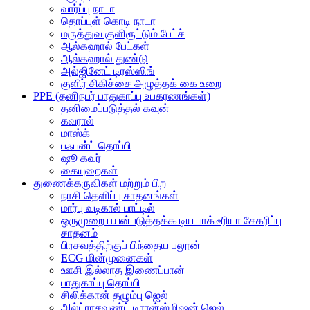
வார்ப்பு நாடா
தொப்புள் கொடி நாடா
மருத்துவ குளிரூட்டும் பேட்ச்
ஆல்கஹால் பேட்கள்
ஆல்கஹால் துண்டு
அல்ஜினேட் டிரஸ்ஸிங்
குளிர் சிகிச்சை அழுத்தக் கை உறை
PPE (தனிநபர் பாதுகாப்பு உபகரணங்கள்)
தனிமைப்படுத்தல் கவுன்
கவரால்
மாஸ்க்
பஃபன்ட் தொப்பி
ஷூ கவர்
கையுறைகள்
துணைக்கருவிகள் மற்றும் பிற
நாசி தெளிப்பு சாதனங்கள்
மார்பு வடிகால் பாட்டில்
ஒருமுறை பயன்படுத்தக்கூடிய பாக்டீரியா சேகரிப்பு
சாதனம்
பிரசவத்திற்குப் பிந்தைய பலூன்
ECG மின்முனைகள்
ஊசி இல்லாத இணைப்பான்
பாதுகாப்பு தொப்பி
சிலிக்கான் தழும்பு ஜெல்
அல்ட்ராசவுண்ட் டிரான்ஸ்மிஷன் ஜெல்