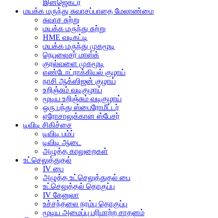
இன்ஜெக்டர்
மயக்க மருந்து சுவாசப்பாதை மேலாண்மை
சுவாச சுற்று
மயக்க மருந்து சுற்று
HME வடிகட்டி
மயக்க மருந்து முகமூடி
நெபுலைசர் மாஸ்க்
குரல்வளை முகமூடி
எண்டோட்ராக்கியல் குழாய்
நாசி ஆக்ஸிஜன் குழாய்
உறிஞ்சும் வடிகுழாய்
மூடிய உறிஞ்சும் வடிகுழாய்
ஒரு பந்து ஸ்பைரோமீட்டர்
ஏரோசாலுக்கான ஸ்பேசர்
டிவிடி சிகிச்சை
டிவிடி பம்ப்
டிவிடி ஆடை
அழுத்த காலுறைகள்
உட்செலுத்துதல்
IV பை
அழுத்த உட்செலுத்துதல் பை
உட்செலுத்தல் தொகுப்பு
IV கேனுலா
உச்சந்தலை நரம்பு தொகுப்பு
மூடிய அமைப்பு பரிமாற்ற சாதனம்