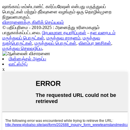
ஷாங்காய் டீம்ஸ்டாண்ட் கார்ப்பரேஷன் என்பது மருத்துவப்
பொருட்கள் மற்றும் தீர்வுகளை வழங்கும் ஒரு தொழில்முறை
நிறுவனமாகும்.
விசாரணைக்கு கிளிக் செய்யவும்
© பதிப்புரிமை - 2010-2025 : அனைத்து உரிமைகளும்
பாதுகாக்கப்பட்டவை.
பிரபலமான தயாரிப்புகள்
-
தள வரைபடம்
மருத்துவப் பொருட்கள்
,
மருத்துவ சாதனம்
,
மருத்துவ
நுகர்பொருட்கள்
,
மருத்துவப் பொருட்கள்
,
விளம்பர ஊசிகள்
,
மருத்துவ செலவழிப்பு
,
மின்னஞ்சல் அனுப்பு
வாட்ஸ்அப்
x