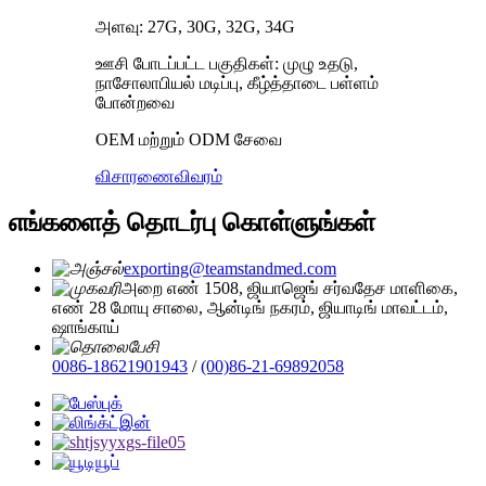
அளவு: 27G, 30G, 32G, 34G
ஊசி போடப்பட்ட பகுதிகள்: முழு உதடு,
நாசோலாபியல் மடிப்பு, கீழ்த்தாடை பள்ளம்
போன்றவை
OEM மற்றும் ODM சேவை
விசாரணை
விவரம்
எங்களைத் தொடர்பு கொள்ளுங்கள்
exporting@teamstandmed.com
அறை எண் 1508, ஜியாஜெங் சர்வதேச மாளிகை,
எண் 28 மோயு சாலை, ஆன்டிங் நகரம், ஜியாடிங் மாவட்டம்,
ஷாங்காய்
0086-18621901943
/
(00)86-21-69892058