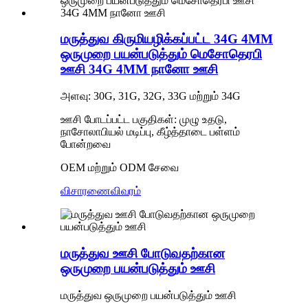
மருத்துவ கிருமியழிக்கப்பட்ட 34G 4MM
ஒருமுறை பயன்படுத்தும் மெசோதெரபி
ஊசி 34G 4MM நானோ ஊசி
அளவு: 30G, 31G, 32G, 33G மற்றும் 34G
ஊசி போடப்பட்ட பகுதிகள்: முழு உதடு,
நாசோலாபியல் மடிப்பு, கீழ்த்தாடை பள்ளம்
போன்றவை
OEM மற்றும் ODM சேவை
விசாரணை
விவரம்
மருத்துவ ஊசி போடுவதற்கான
ஒருமுறை பயன்படுத்தும் ஊசி
மருத்துவ ஒருமுறை பயன்படுத்தும் ஊசி