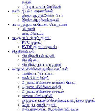
கருவி
டர்ப் லூப் எலக்ட்ரோடுகள்
கண்டறியும் உபகரணங்கள்
இரத்த குளுக்கோஸ் மீட்டர்
இரத்த அழுத்தக் கருவி
பல் மருத்துவ உபயோகப் பொருட்கள்
பல் ஊசி
வாய் அடைப்பு
வடிகுழாய் மற்றும் குழாய்
PVC குழாய்
PVDF குழாய் அமைப்பு
சிறுநீரகவியல்
சிறுநீரகவியல் கருவி
சிறுநீர் பை
சிறுநீர்க்குழாய் வடிகுழாய்
அறுவை சிகிச்சை நுகர்பொருட்கள்
மணிக்கட்டுப் பட்டை
காக் பிடோ த்ரெட்
அறுவை சிகிச்சை மார்க்கர் பேனா
அறுவை சிகிச்சை கத்தி
அறுவை சிகிச்சை தையல்
வளைய பின்வாங்கி
ஒருமுறை பயன்படுத்தக்கூடிய கருப்பை குழாய்
கொழுப்பு ஊசி குழாய்
அல்ட்ராசவுண்ட் ஆய்வுக்கருவி உறை