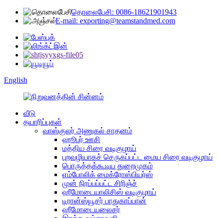
தொலைபேசி: 0086-18621901943
E-mail: exporting@teamstandmed.com
English
வீடு
தயாரிப்புகள்
வாஸ்குலர் அணுகல் சாதனம்
ஹூபர் ஊசி
மத்திய சிரை வடிகுழாய்
புறவழியாகச் செருகப்பட்ட மைய சிரை வடிகுழாய்
பொருத்தக்கூடிய துறைமுகம்
எம்போலிக் மைக்ரோஸ்பியர்ஸ்
முன் நிரப்பப்பட்ட சிரிஞ்ச்
ஹீமோடையாலிசிஸ் வடிகுழாய்
டிரான்ஸ்யூசர் பாதுகாப்பான்
ஹீமோடையலைசர்