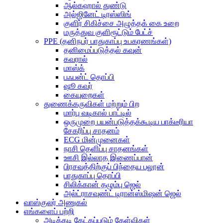
ஆல்கஹால் துண்டு
அல்ஜினேட் டிரஸ்ஸிங்
குளிர் சிகிச்சை அழுத்தக் கை உறை
மருத்துவ குளிரூட்டும் பேட்ச்
PPE (தனிநபர் பாதுகாப்பு உபகரணங்கள்)
தனிமைப்படுத்தல் கவுன்
கவரால்
மாஸ்க்
பஃபன்ட் தொப்பி
ஷூ கவர்
கையுறைகள்
துணைக்கருவிகள் மற்றும் பிற
மார்பு வடிகால் பாட்டில்
ஒருமுறை பயன்படுத்தக்கூடிய பாக்டீரியா
சேகரிப்பு சாதனம்
ECG மின்முனைகள்
நாசி தெளிப்பு சாதனங்கள்
ஊசி இல்லாத இணைப்பான்
பிரசவத்திற்குப் பிந்தைய பலூன்
பாதுகாப்பு தொப்பி
சிலிக்கான் தழும்பு ஜெல்
அல்ட்ராசவுண்ட் டிரான்ஸ்மிஷன் ஜெல்
வாஸ்குலர் அணுகல்
எங்களைப் பற்றி
அடிக்கடி கேட்கப்படும் கேள்விகள்