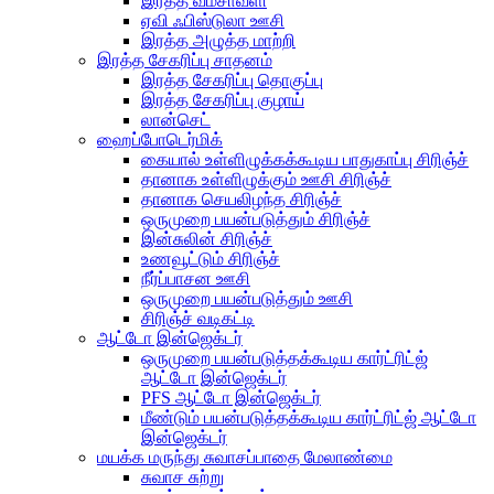
இரத்த வம்சாவளி
ஏவி ஃபிஸ்டுலா ஊசி
இரத்த அழுத்த மாற்றி
இரத்த சேகரிப்பு சாதனம்
இரத்த சேகரிப்பு தொகுப்பு
இரத்த சேகரிப்பு குழாய்
லான்செட்
ஹைப்போடெர்மிக்
கையால் உள்ளிழுக்கக்கூடிய பாதுகாப்பு சிரிஞ்ச்
தானாக உள்ளிழுக்கும் ஊசி சிரிஞ்ச்
தானாக செயலிழந்த சிரிஞ்ச்
ஒருமுறை பயன்படுத்தும் சிரிஞ்ச்
இன்சுலின் சிரிஞ்ச்
உணவூட்டும் சிரிஞ்ச்
நீர்ப்பாசன ஊசி
ஒருமுறை பயன்படுத்தும் ஊசி
சிரிஞ்ச் வடிகட்டி
ஆட்டோ இன்ஜெக்டர்
ஒருமுறை பயன்படுத்தக்கூடிய கார்ட்ரிட்ஜ்
ஆட்டோ இன்ஜெக்டர்
PFS ஆட்டோ இன்ஜெக்டர்
மீண்டும் பயன்படுத்தக்கூடிய கார்ட்ரிட்ஜ் ஆட்டோ
இன்ஜெக்டர்
மயக்க மருந்து சுவாசப்பாதை மேலாண்மை
சுவாச சுற்று