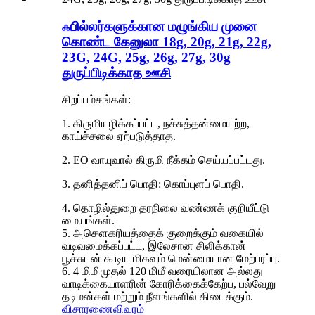
ஃபில்லர்களுக்கான மழுங்கிய முனை
கொண்ட கேனுலா 18g, 20g, 21g, 22g,
23G, 24G, 25g, 26g, 27g, 30g
துருப்பிடிக்காத ஊசி
சிறப்பம்சங்கள்:
1. கிருமியழிக்கப்பட்ட, நச்சுத்தன்மையற்ற,
காய்ச்சலை ஏற்படுத்தாத.
2. EO வாயுவால் கிருமி நீக்கம் செய்யப்பட்டது.
3. தனித்தனிப் பொதி: கொப்புளப் பொதி.
4. தொழில்துறை தரநிலை வண்ணக் குறியீட்டு
மையங்கள்.
5. அசௌகரியத்தைக் குறைக்கும் வகையில்
வடிவமைக்கப்பட்ட, இலேசான சிலிக்கான்
பூச்சுடன் கூடிய மிகவும் மென்மையான மேற்பரப்பு.
6. 4 மிமீ முதல் 120 மிமீ வரையிலான அல்லது
வாடிக்கையாளரின் கோரிக்கைக்கேற்ப, பல்வேறு
தடிமன்கள் மற்றும் நீளங்களில் கிடைக்கும்.
விசாரணை
விவரம்