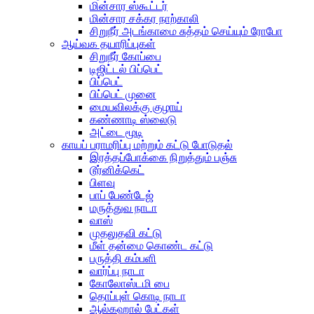
மின்சார ஸ்கூட்டர்
மின்சார சக்கர நாற்காலி
சிறுநீர் அடங்காமை சுத்தம் செய்யும் ரோபோ
ஆய்வக தயாரிப்புகள்
சிறுநீர் கோப்பை
டிஜிட்டல் பிப்பெட்
பிப்பெட்
பிப்பெட் முனை
மையவிலக்கு குழாய்
கண்ணாடி ஸ்லைடு
அட்டை மூடி
காயப் பராமரிப்பு மற்றும் கட்டு போடுதல்
இரத்தப்போக்கை நிறுத்தும் பஞ்சு
டூர்னிக்கெட்
பிளவு
பாப் பேண்டேஜ்
மருத்துவ நாடா
வாஸ்
முதலுதவி கட்டு
மீள் தன்மை கொண்ட கட்டு
பருத்தி கம்பளி
வார்ப்பு நாடா
கோலோஸ்டமி பை
தொப்புள் கொடி நாடா
ஆல்கஹால் பேட்கள்