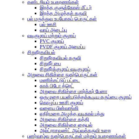
கண்டறியும் உபகரணங்கள்
இரத்த குளுக்கோஸ் மீட்டர்
இரத்த அழுத்தக் கருவி
பல் மருத்துவ உபயோகப் பொருட்கள்
பல் ஊசி
வாய் அடைப்பு
வடிகுழாய் மற்றும் குழாய்
PVC குழாய்
PVDF குழாய் அமைப்பு
சிறுநீரகவியல்
சிறுநீரகவியல் கருவி
சிறுநீர் பை
சிறுநீர்க்குழாய் வடிகுழாய்
அறுவை சிகிச்சை நுகர்பொருட்கள்
மணிக்கட்டுப் பட்டை
காக் பிடோ த்ரெட்
அறுவை சிகிச்சை மார்க்கர் பேனா
ஒருமுறை பயன்படுத்தக்கூடிய கருப்பை குழாய்
கொழுப்பு ஊசி குழாய்
வளைய பின்வாங்கி
எதிர்மறை அழுத்த வடிகால் பந்து
அறுவை சிகிச்சை கத்தி
அறுவை சிகிச்சை தையல்
அல்ட்ராசவுண்ட் ஆய்வுக்கருவி உறை
புனர்வாழ்வு நுகர்பொருட்கள் மற்றும் உபகரணங்கள்